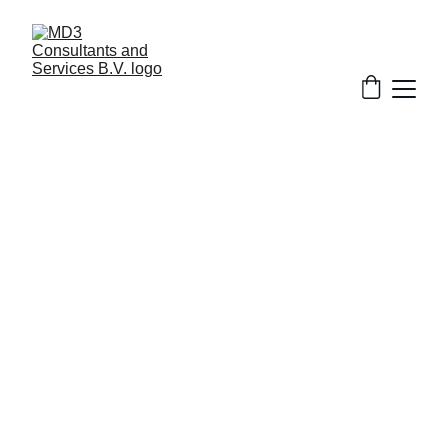
Impulsa tus 
finanzas con 
confianza
Asesoría contable, financiera y de 
trámites para personas, emprendedores 